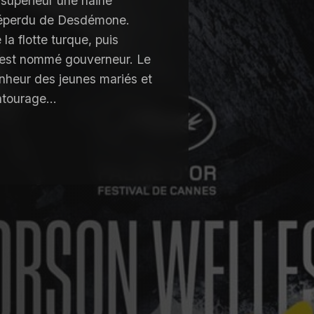
n supérieur une haine
 éperdu de Desdémone.
la flotte turque, puis
l est nommé gouverneur. Le
bonheur des jeunes mariés et
entourage…