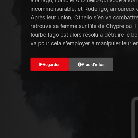
a là Iago, l’officier d’Othello qui voue à so
incommensurable, et Roderigo, amoureux
Après leur union, Othello s’en va combattre 
retrouve sa femme sur l’île de Chypre où i
fourbe Iago est alors résolu à détruire le 
va pour cela s’employer à manipuler leur 
Regarder
Plus d'infos