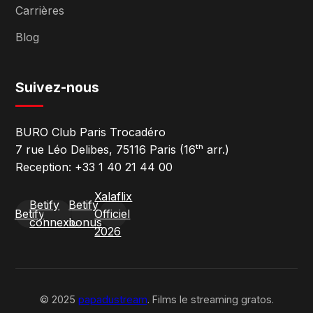
Carrières
Blog
Suivez-nous
BURO Club Paris Trocadéro
7 rue Léo Delibes, 75116 Paris (16ᵗʰ arr.)
Reception: +33 1 40 21 44 00
Xalaflix
Betify
Betify
Betify
Officiel
connexion
bonus
2026
© 2025
papadustream
. Films le streaming gratos.