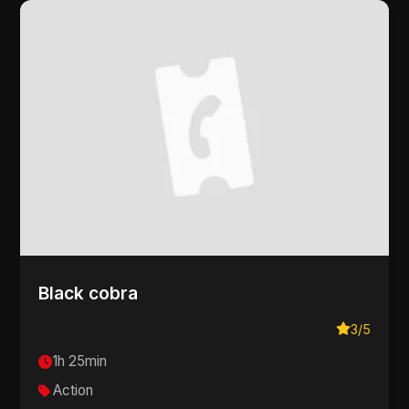
Black cobra
3/5
1h 25min
Action