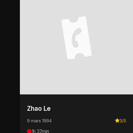
Zhao Le
9 mars 1994
3/5
1h 37min