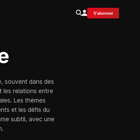
S'abonner
e
ge, souvent dans des
les relations entre
iales. Les thèmes
nts et les défis du
ame subtil, avec une
n.