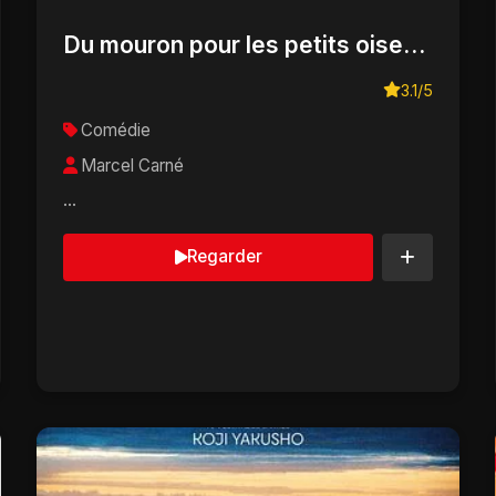
Du mouron pour les petits oiseaux
3.1/5
Comédie
Marcel Carné
...
Regarder