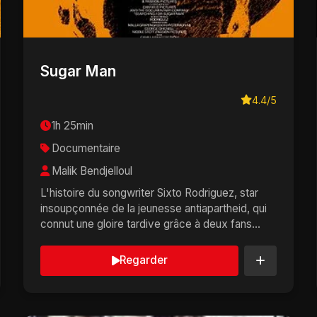
Sugar Man
4.4/5
1h 25min
Documentaire
Malik Bendjelloul
L'histoire du songwriter Sixto Rodriguez, star
insoupçonnée de la jeunesse antiapartheid, qui
connut une gloire tardive grâce à deux fans
sud-afri...
Regarder