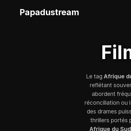
Papadustream
Fil
Le tag
Afrique d
reflétant souven
abordent fréque
réconciliation ou
des drames puis
thrillers porté
Afrique du Sud