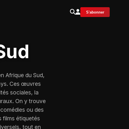
S'abonner
 Sud
en Afrique du Sud,
 pays. Ces œuvres
tés sociales, la
uraux. On y trouve
 comédies ou des
 films étiquetés
versels, tout en