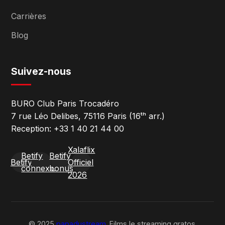
Carrières
Blog
Suivez-nous
BURO Club Paris Trocadéro
7 rue Léo Delibes, 75116 Paris (16ᵗʰ arr.)
Reception: +33 1 40 21 44 00
Xalaflix
Betify
Betify
Betify
Officiel
connexion
bonus
2026
© 2025
papadustream
. Films le streaming gratos.