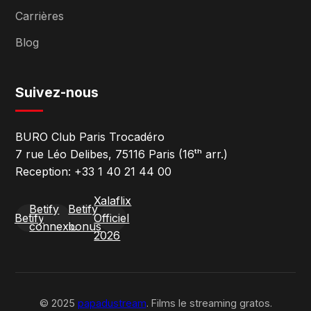
Carrières
Blog
Suivez-nous
BURO Club Paris Trocadéro
7 rue Léo Delibes, 75116 Paris (16ᵗʰ arr.)
Reception: +33 1 40 21 44 00
Xalaflix
Betify
Betify
Betify
Officiel
connexion
bonus
2026
© 2025
papadustream
. Films le streaming gratos.