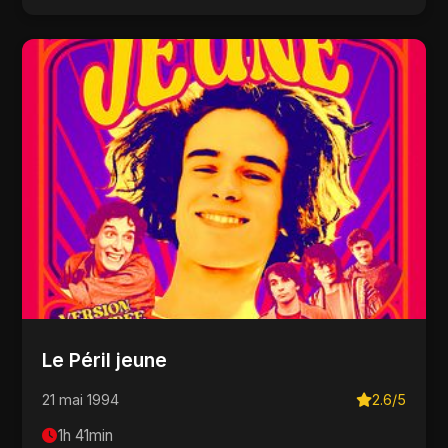
Le Péril jeune
21 mai 1994
2.6/5
1h 41min