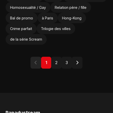
Homosexualité / Gay
Relation père / fille
Bal de promo
à Paris
Hong-Kong
Crime parfait
Trilogie des villes
de la série Scream
1
2
3
Papadustream