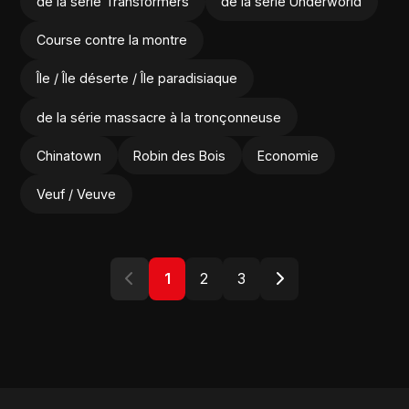
de la série Transformers
de la série Underworld
Course contre la montre
Île / Île déserte / Île paradisiaque
de la série massacre à la tronçonneuse
Chinatown
Robin des Bois
Economie
Veuf / Veuve
1
2
3