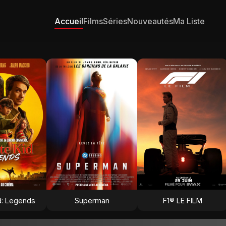
Accueil
Films
Séries
Nouveautés
Ma Liste
d: Legends
Superman
F1® LE FILM