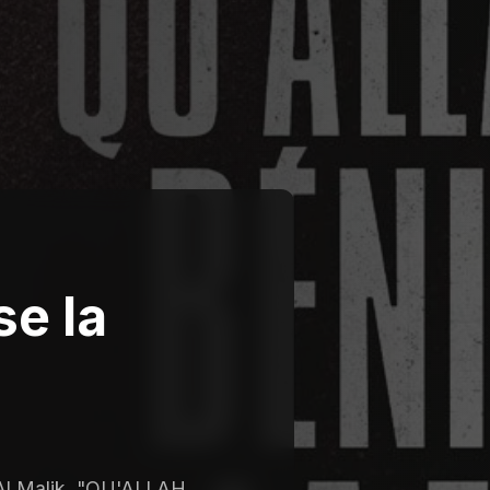
se la
 Al Malik, "QU'ALLAH