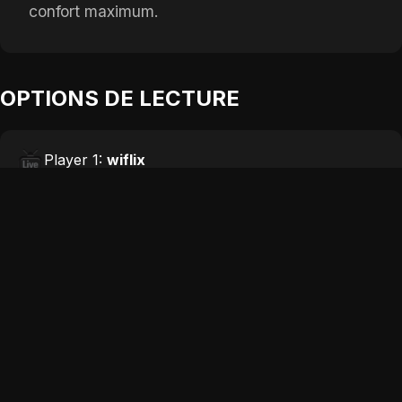
confort maximum.
OPTIONS DE LECTURE
Player 1:
wiflix
Add:
Depuis 1 jours
Player 2:
coflix
Add:
Depuis 3 jours
Player 3:
papadustream
Add:
Depuis 5 jours