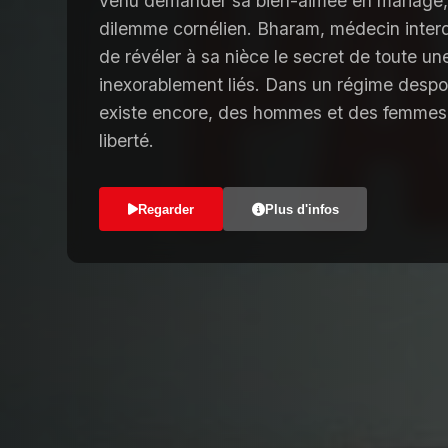
venu demander sa bien-aimée en mariage, 
dilemme cornélien. Bharam, médecin interdi
de révéler à sa nièce le secret de toute un
inexorablement liés. Dans un régime despo
existe encore, des hommes et des femmes s
liberté.
Regarder
Plus d'infos