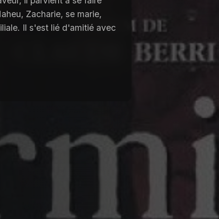
eur, il parvient à se faire
aheu, Zacharie, se marie,
ale. Il s'est lié d'amitié avec