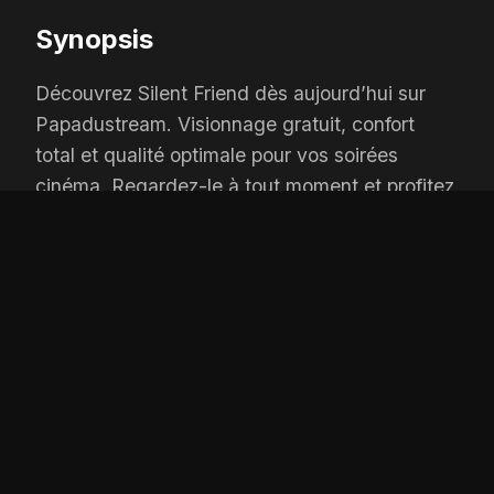
Synopsis
Découvrez Silent Friend dès aujourd’hui sur
Papadustream. Visionnage gratuit, confort
total et qualité optimale pour vos soirées
cinéma. Regardez-le à tout moment et profitez
d’un accès illimité.
OPTIONS DE LECTURE
Player 1:
wiflix
Add:
Depuis 1 jours