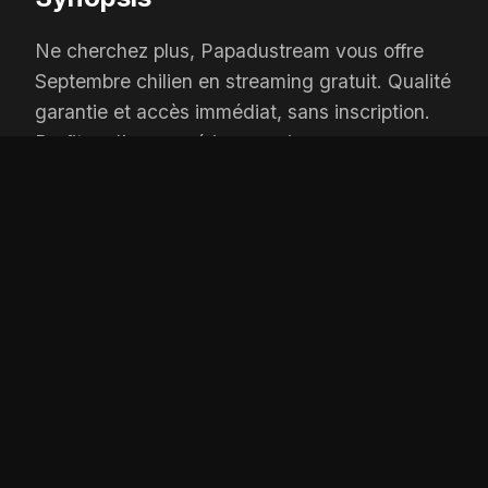
Ne cherchez plus, Papadustream vous offre
Septembre chilien en streaming gratuit. Qualité
garantie et accès immédiat, sans inscription.
Profitez d’une expérience unique sur
Papadustream.
OPTIONS DE LECTURE
Player 1:
wiflix
Add:
Depuis 1 jours
Player 2:
coflix
Add:
Depuis 3 jours