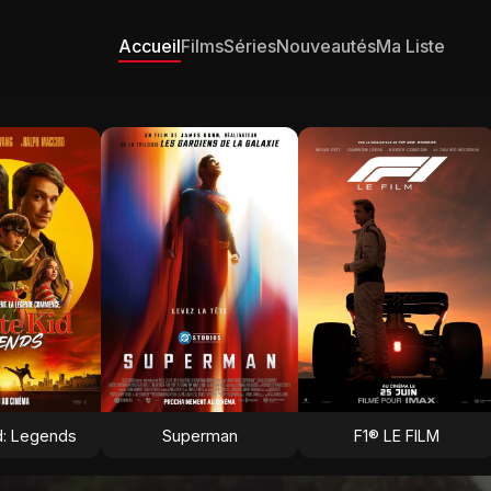
Accueil
Films
Séries
Nouveautés
Ma Liste
d: Legends
Superman
F1® LE FILM