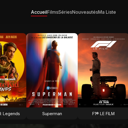
Accueil
Films
Séries
Nouveautés
Ma Liste
d: Legends
Superman
F1® LE FILM