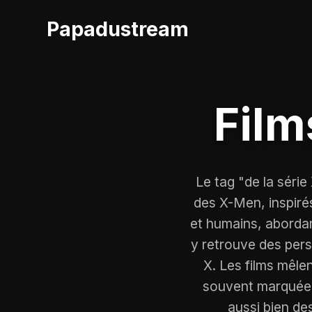
Papadustream
Film
Le tag "de la séri
des X-Men, inspiré
et humains, abordan
y retrouve des per
X. Les films mêle
souvent marquée p
aussi bien de