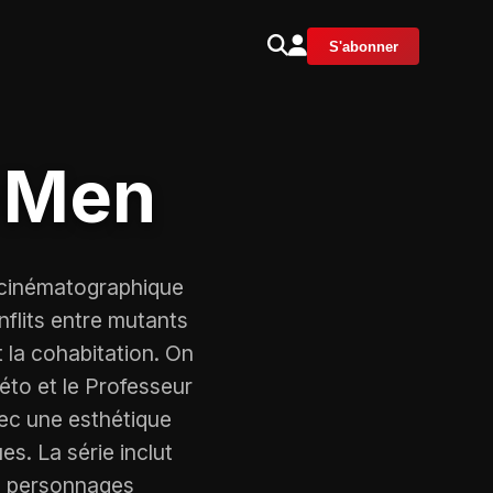
S'abonner
X-Men
s cinématographique
flits entre mutants
 la cohabitation. On
to et le Professeur
vec une esthétique
s. La série inclut
es personnages