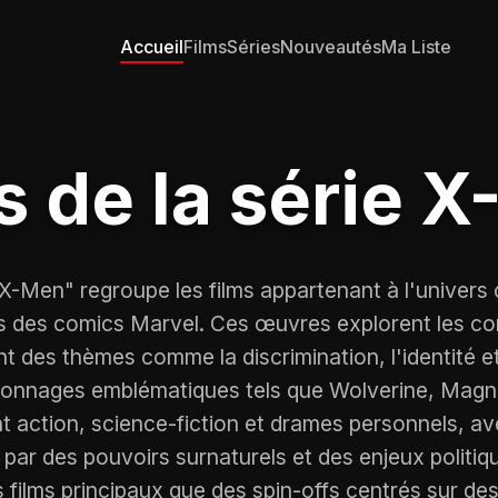
Accueil
Films
Séries
Nouveautés
Ma Liste
s de la série 
e X-Men" regroupe les films appartenant à l'univer
s des comics Marvel. Ces œuvres explorent les con
t des thèmes comme la discrimination, l'identité et
sonnages emblématiques tels que Wolverine, Magné
nt action, science-fiction et drames personnels, a
ar des pouvoirs surnaturels et des enjeux politique
s films principaux que des spin-offs centrés sur d