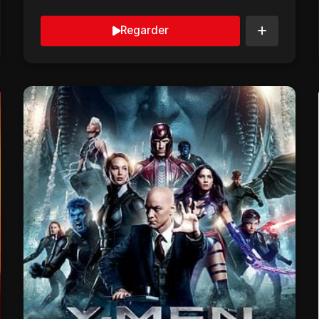
et ém...
Regarder