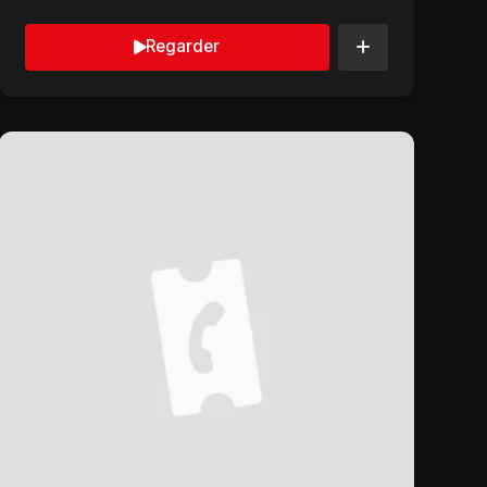
mutants....
Regarder