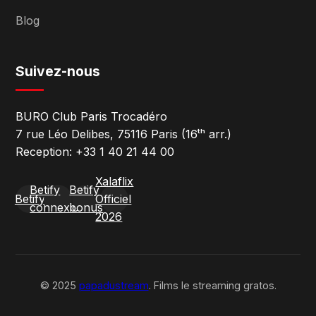
Blog
Suivez-nous
BURO Club Paris Trocadéro
7 rue Léo Delibes, 75116 Paris (16ᵗʰ arr.)
Reception: +33 1 40 21 44 00
Xalaflix
Betify
Betify
Betify
Officiel
connexion
bonus
2026
© 2025
papadustream
. Films le streaming gratos.